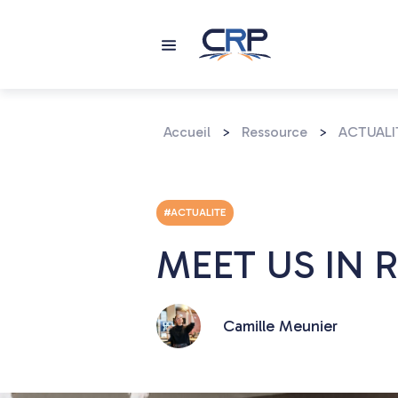
Aller
au
contenu
Accueil
>
Ressource
>
ACTUALI
#ACTUALITE
MEET US IN R
Camille Meunier