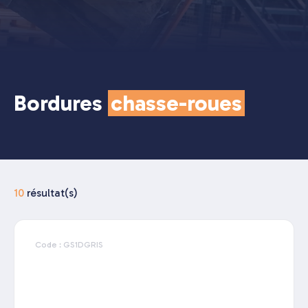
Bordures
chasse-roues
10
résultat(s)
Code : GS1DGRIS