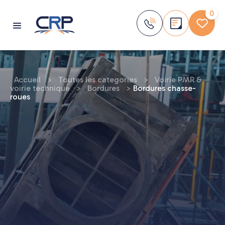
Aller
au
0
contenu
Accueil
>
Toutes les categories
>
Voirie PMR &
voirie technique
>
Bordures
>
Bordures chasse-
roues