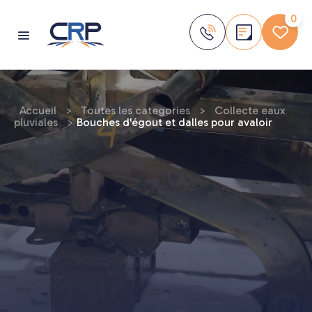
Aller
au
0
contenu
Accueil
>
Toutes les categories
>
Collecte eaux
pluviales
>
Bouches d'égout et dalles pour avaloir