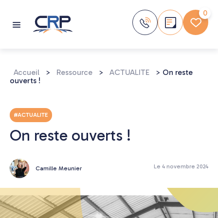
Aller
au
0
contenu
Accueil
>
Ressource
>
ACTUALITE
>
On reste
ouverts !
#ACTUALITE
On reste ouverts !
Le 4 novembre 2024
Camille Meunier