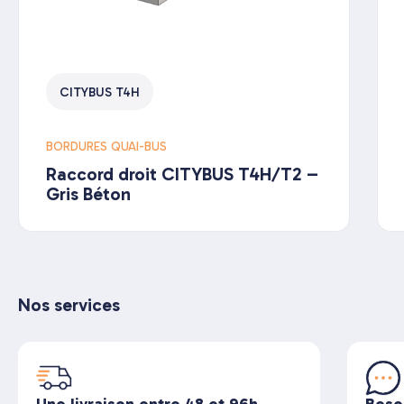
CITYBUS T4H
BORDURES QUAI-BUS
Raccord droit CITYBUS T4H/T2 –
Gris Béton
Nos services
Une livraison entre 48 et 96h
Beso