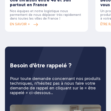
partout en France
vous
Nos équipes et notre logistique nous
Un pro
permettent de nous déplacer très rapidement
produi
dans toutes les villes de France !
à votr
EN SAVOIR +
ÊTRE 
Besoin d’être rappelé ?
Pour toute demande concernant nos produits
techniques, n’hésitez pas à nous faire votre
demande de rappel en cliquant sur le « être
rappelé » ci-dessous..