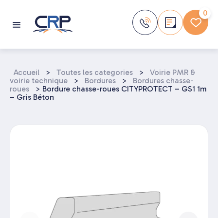
Aller
au
0
contenu
Accueil
>
Toutes les categories
>
Voirie PMR &
voirie technique
>
Bordures
>
Bordures chasse-
roues
>
Bordure chasse-roues CITYPROTECT – GS1 1m
– Gris Béton