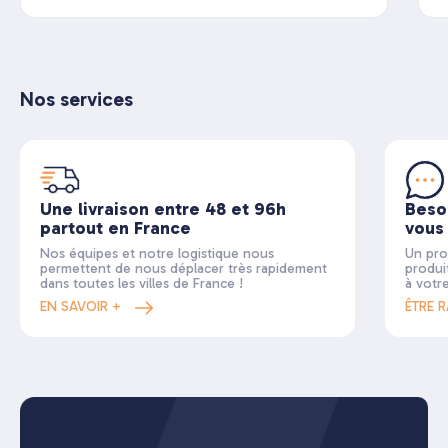
Nos services
Une livraison entre 48 et 96h
Beso
partout en France
vous
Nos équipes et notre logistique nous
Un pro
permettent de nous déplacer très rapidement
produi
dans toutes les villes de France !
à votr
EN SAVOIR +
ÊTRE 