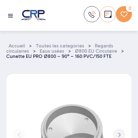
Aller
au
0
contenu
Accueil
>
Toutes les categories
>
Regards
circulaires
>
Eaux usées
>
Ø800 EU Circulaire
>
Cunette EU PRO Ø800 – 90° – 160 PVC/150 FTE