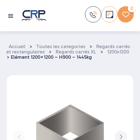
Aller
au
0
contenu
Accueil
>
Toutes les categories
>
Regards carrés
et rectangulaires
>
Regards carrés XL
>
1200x1200
>
Elément 1200×1200 – H900 – 1445kg