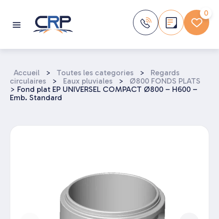
Aller
au
0
contenu
Accueil
>
Toutes les categories
>
Regards
circulaires
>
Eaux pluviales
>
Ø800 FONDS PLATS
>
Fond plat EP UNIVERSEL COMPACT Ø800 – H600 –
Emb. Standard