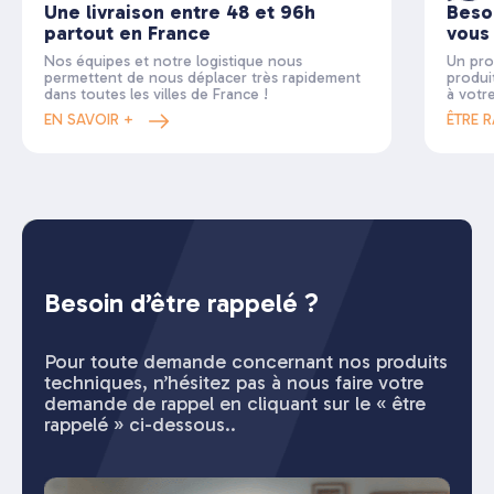
Une livraison entre 48 et 96h
Beso
partout en France
vous
Nos équipes et notre logistique nous
Un pro
permettent de nous déplacer très rapidement
produi
dans toutes les villes de France !
à votr
EN SAVOIR +
ÊTRE 
Besoin d’être rappelé ?
Pour toute demande concernant nos produits
techniques, n’hésitez pas à nous faire votre
demande de rappel en cliquant sur le « être
rappelé » ci-dessous..