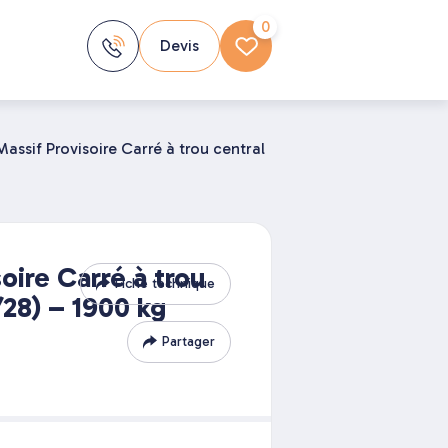
0
Devis
Massif Provisoire Carré à trou central
oire Carré à trou
Fiche technique
/28) – 1900 kg
Partager