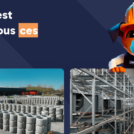
est
tous
ces