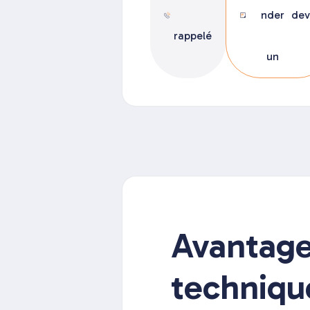
nder
dev
rappelé
un
Avantag
techniqu