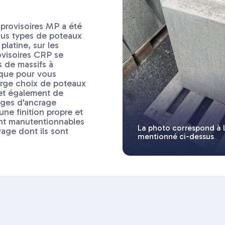
provisoires MP a été
ous types de poteaux
platine, sur les
ovisoires CRP se
 de massifs à
ique pour vous
large choix de poteaux
 et également de
iges d'ancrage
'une finition propre et
ent manutentionnables
La photo correspond à 
age dont ils sont
mentionné ci-dessus