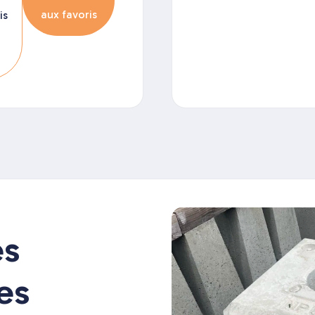
aux favoris
is
es
es