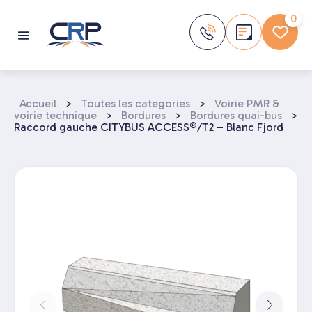
Aller
au
0
contenu
Accueil
>
Toutes les categories
>
Voirie PMR &
voirie technique
>
Bordures
>
Bordures quai-bus
>
Raccord gauche CITYBUS ACCESS®/T2 – Blanc Fjord