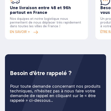
Une livraison entre 48 et 96h
Beso
partout en France
vous
Nos équipes et notre logistique nous
Un pro
permettent de nous déplacer très rapidement
produi
dans toutes les villes de France !
à votr
EN SAVOIR +
ÊTRE 
Besoin d’être rappelé ?
Pour toute demande concernant nos produits
techniques, n’hésitez pas à nous faire votre
demande de rappel en cliquant sur le « être
rappelé » ci-dessous..