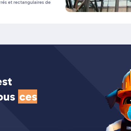
rés et rectangulaires de
est
tous
ces