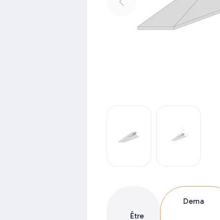
Dema
Être