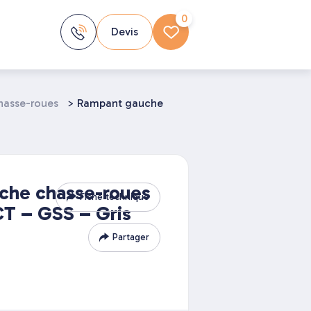
0
Devis
hasse-roues
>
Rampant gauche
che chasse-roues
Fiche technique
 – GSS – Gris
Partager