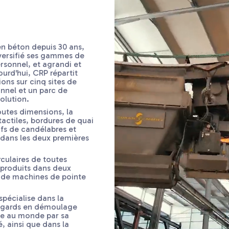
en béton depuis 30 ans,
versifié ses gammes de
ersonnel, et agrandi et
urd'hui, CRP répartit
ions sur cinq sites de
nnel et un parc de
olution.
outes dimensions, la
ctiles, bordures de quai
ifs de candélabres et
 dans les deux premières
culaires de toutes
 produits dans deux
 de machines de pointe
 spécialise dans la
regards en démoulage
que au monde par sa
é, ainsi que dans la