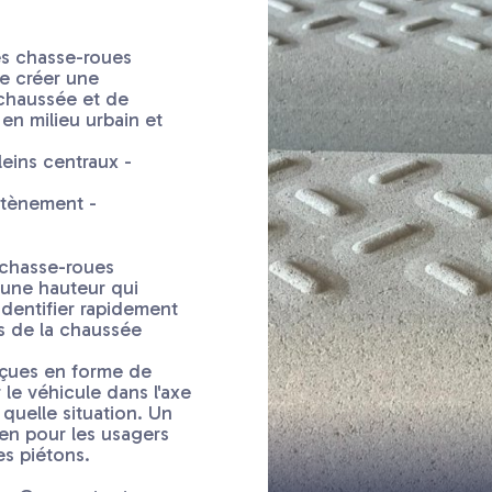
s chasse-roues
 créer une
a chaussée et de
 en milieu urbain et
eins centraux -
utènement -
 chasse-roues
ne hauteur qui
dentifier rapidement
es de la chaussée
nçues en forme de
r le véhicule dans l'axe
 quelle situation. Un
ien pour les usagers
es piétons.