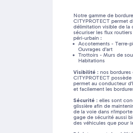
Notre gamme de bordure
CITYPROTECT permet de
délimitation visible de l
sécuriser les flux routiers
péri-urbain :
Accotements - Terre-pl
Ouvrages d'art
Trottoirs - Murs de so
Habitations
Visibilité
: nos bordures
CITYPROTECT possède u
permet au conducteur d'i
et facilement les bordur
Sécurité
: elles sont co
glissière afin de mainteni
de la voie dans n'importe
gage de sécurité aussi b
des véhicules que pour l