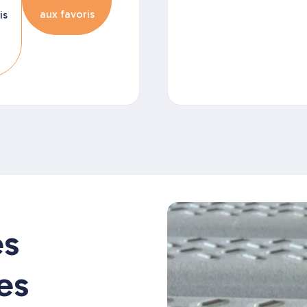
aux favoris
is
es
es