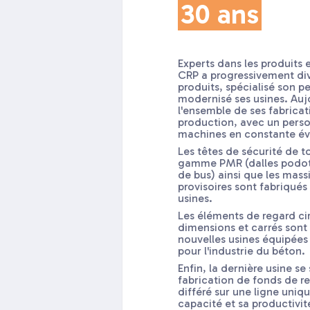
30 ans
Experts dans les produits 
CRP a progressivement di
produits, spécialisé son p
modernisé ses usines. Aujo
l'ensemble de ses fabricat
production, avec un perso
machines en constante év
Les têtes de sécurité de t
gamme PMR (dalles podota
de bus) ainsi que les mass
provisoires sont fabriqués
usines.
Les éléments de regard cir
dimensions et carrés sont
nouvelles usines équipées
pour l'industrie du béton.
Enfin, la dernière usine se
fabrication de fonds de 
différé sur une ligne uni
capacité et sa productivit