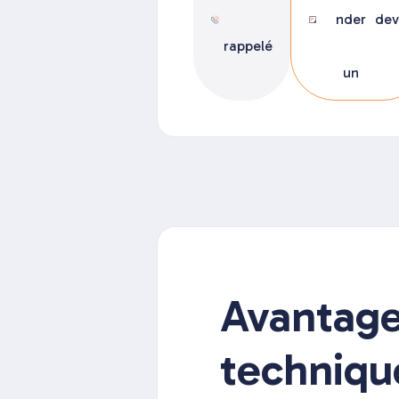
nder
dev
rappelé
un
Avantag
techniqu