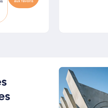
aux favoris
is
es
es