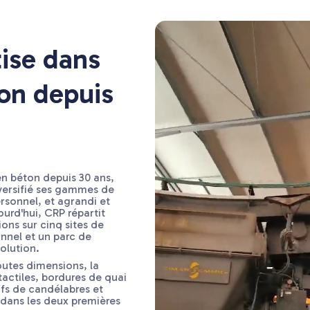
ise dans
ion depuis
en béton depuis 30 ans,
versifié ses gammes de
ersonnel, et agrandi et
urd'hui, CRP répartit
ions sur cinq sites de
nnel et un parc de
olution.
outes dimensions, la
ctiles, bordures de quai
ifs de candélabres et
 dans les deux premières