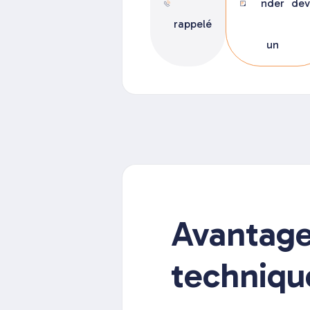
nder
dev
rappelé
un
Avantag
techniqu