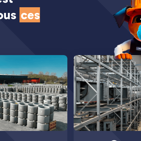
tous
ces