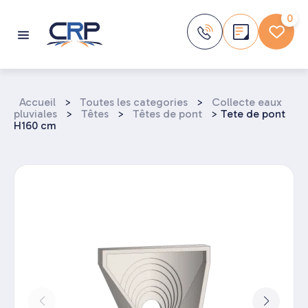
Aller
au
0
contenu
Accueil
>
Toutes les categories
>
Collecte eaux
pluviales
>
Têtes
>
Têtes de pont
>
Tete de pont
H160 cm