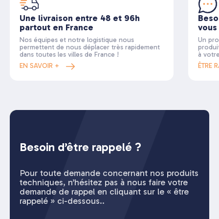
Une livraison entre 48 et 96h
Beso
partout en France
vous
Nos équipes et notre logistique nous
Un pro
permettent de nous déplacer très rapidement
produi
dans toutes les villes de France !
à votr
EN SAVOIR +
ÊTRE 
Besoin d’être rappelé ?
Pour toute demande concernant nos produits
techniques, n’hésitez pas à nous faire votre
demande de rappel en cliquant sur le « être
rappelé » ci-dessous..