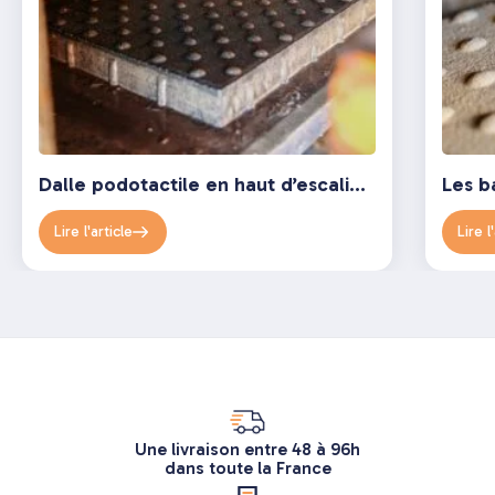
Dalle podotactile en haut d’escalier : que dit la norme en vigueur ?
Lire l'article
Lire l
Une livraison entre 48 à 96h
dans toute la France