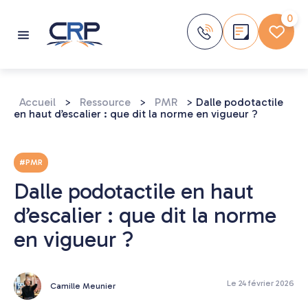
Aller
au
0
contenu
Accueil
>
Ressource
>
PMR
>
Dalle podotactile
en haut d’escalier : que dit la norme en vigueur ?
#PMR
Dalle podotactile en haut
d’escalier : que dit la norme
en vigueur ?
Le 24 février 2026
Camille Meunier