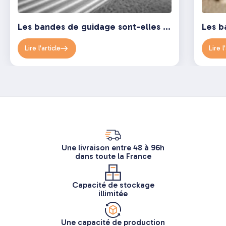
Les bandes de guidage sont-elles obligatoires ? Décryptage complet de la réglementation
Lire l'article
Lire l
Une livraison entre 48 à 96h
dans toute la France
Capacité de stockage
illimitée
Une capacité de production