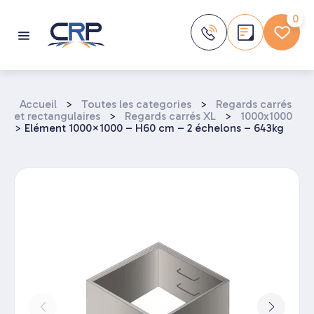
Aller
au
0
contenu
Accueil
>
Toutes les categories
>
Regards carrés
et rectangulaires
>
Regards carrés XL
>
1000x1000
>
Elément 1000×1000 – H60 cm – 2 échelons – 643kg