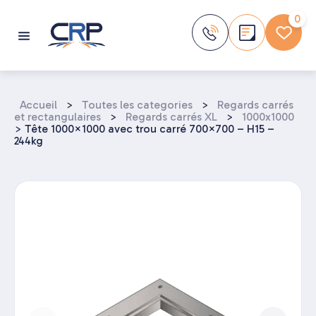
Aller
au
0
contenu
Accueil
>
Toutes les categories
>
Regards carrés
et rectangulaires
>
Regards carrés XL
>
1000x1000
>
Tête 1000×1000 avec trou carré 700×700 – H15 –
244kg