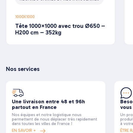
1000X1000
Tête 1000×1000 avec trou Ø650 –
H200 cm – 352kg
Nos services
Une livraison entre 48 et 96h
Beso
partout en France
vous
Nos équipes et notre logistique nous
Un pro
permettent de nous déplacer très rapidement
produi
dans toutes les villes de France !
à votr
EN SAVOIR +
ÊTRE 