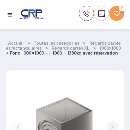
Aller
au
0
contenu
Accueil
>
Toutes les categories
>
Regards carrés
et rectangulaires
>
Regards carrés XL
>
1000x1000
>
Fond 1000×1000 – H1000 – 1380kg avec réservation