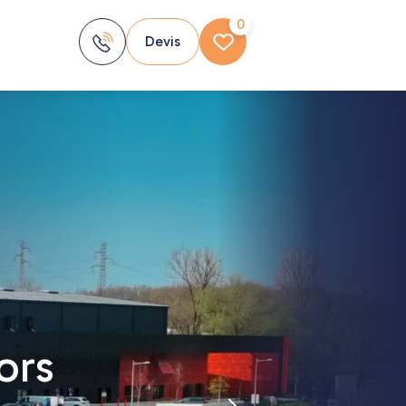
0
Devis
ors