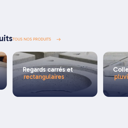
uits
TOUS NOS PRODUITS
Regards carrés et
Coll
rectangulaires
pluv