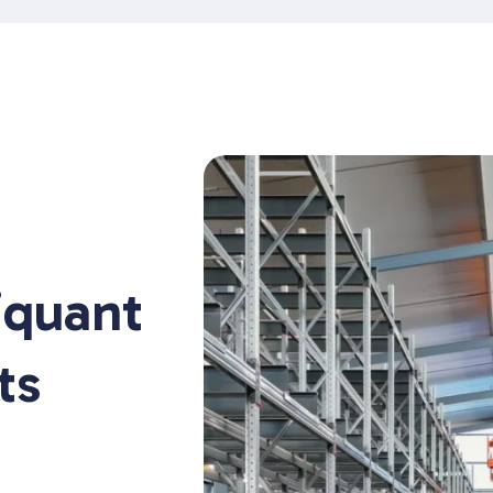
iquant
ts