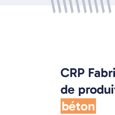
CRP Fabr
de produi
béton