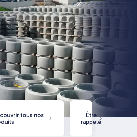
S
couvrir tous nos
Être
oduits
rappelé