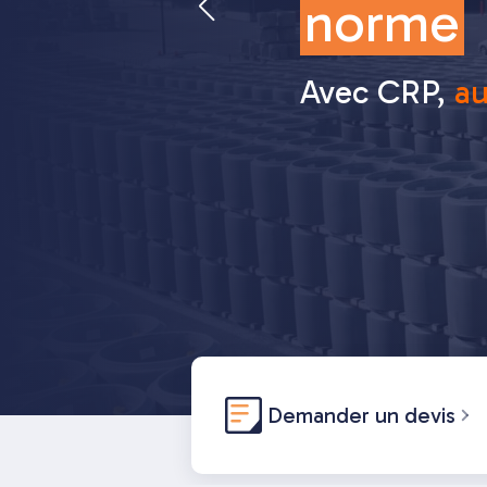
norme
Livrés entre
Avec CRP,
au
Devis sous
4
Demander un devis