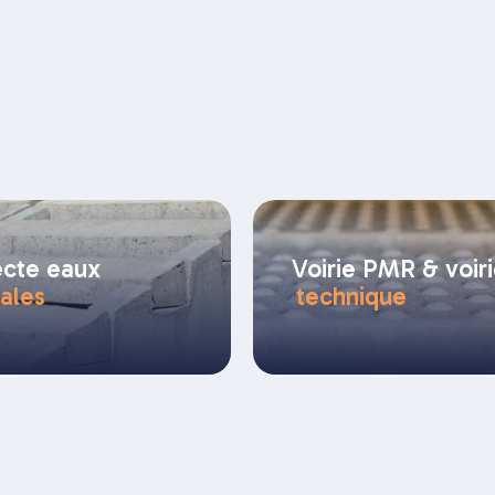
ecte eaux
Voirie PMR & voir
iales
technique