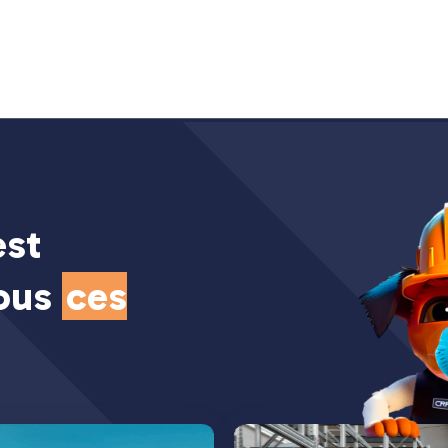
est
tous
ces