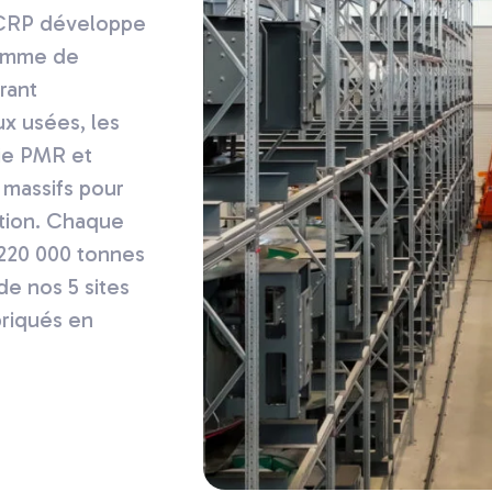
 CRP développe
gamme de
rant
ux usées, les
rie PMR et
 massifs pour
sation. Chaque
 220 000 tonnes
de nos 5 sites
briqués en