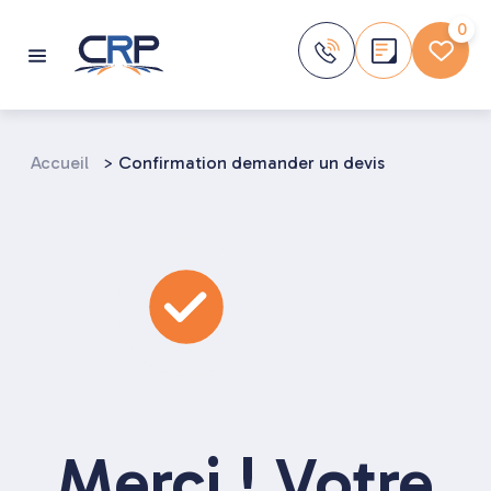
Aller
au
0
contenu
Accueil
>
Confirmation demander un devis
Merci ! Votre