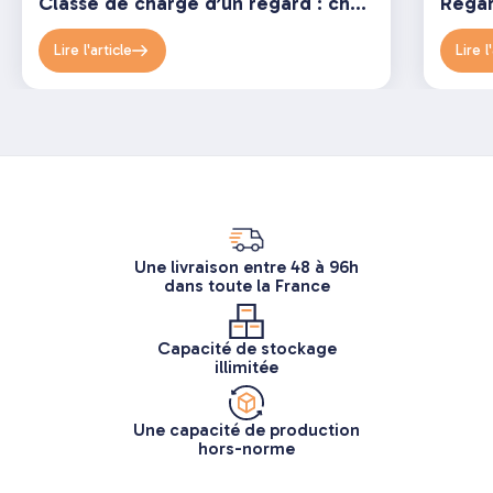
Classe de charge d’un regard : choisir le bon dispositif de fermeture (norme EN 124)
Lire l'article
Lire l
Une livraison entre 48 à 96h
dans toute la France
Capacité de stockage
illimitée
Une capacité de production
hors-norme