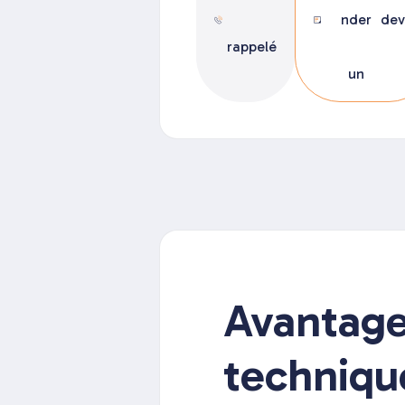
nder
dev
rappelé
un
Avantag
techniqu