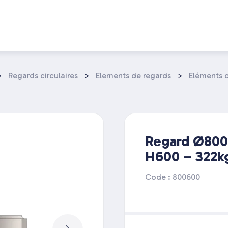
>
Regards circulaires
>
Elements de regards
>
Eléments 
Regard Ø800 
H600 – 322k
Code : 800600