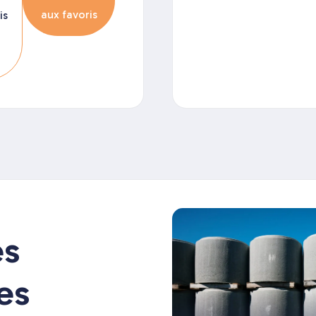
aux favoris
is
es
es