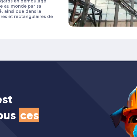
regards en démoulage
que au monde par sa
é, ainsi que dans la
rés et rectangulaires de
est
tous
ces