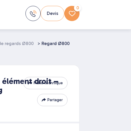
0
Devis
de regards Ø800
>
Regard Ø800
élément droit –
Fiche technique
g
Partager