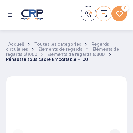
Aller
au
0
contenu
Accueil
>
Toutes les categories
>
Regards
circulaires
>
Elements de regards
>
Eléments de
regards Ø1000
>
Eléments de regards Ø800
>
Réhausse sous cadre Emboitable H100