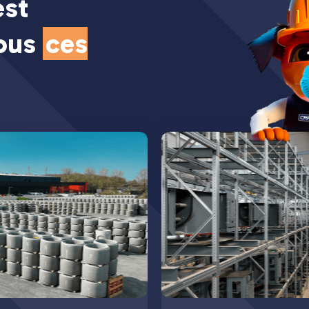
est
tous
ces