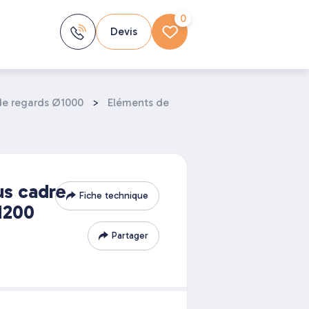
0
Devis
de regards Ø1000
>
Eléments de
us cadre
Fiche technique
H200
Partager