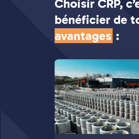
Choisir CRP, c’
bénéficier de 
avantages
: