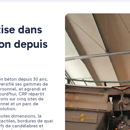
ise dans
ion depuis
en béton depuis 30 ans,
versifié ses gammes de
ersonnel, et agrandi et
urd'hui, CRP répartit
ions sur cinq sites de
nnel et un parc de
olution.
outes dimensions, la
ctiles, bordures de quai
ifs de candélabres et