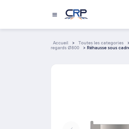
Aller
au
contenu
Accueil
>
Toutes les categories
regards Ø800
>
Réhausse sous cadr