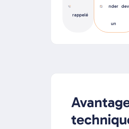
nder
dev
rappelé
un
Avantag
techniqu