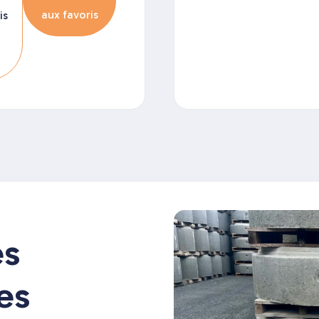
aux favoris
is
es
es